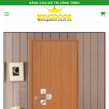
Bỏ
NÂNG CAO GIÁ TRỊ CÔNG TRÌNH
qua
nội
dung