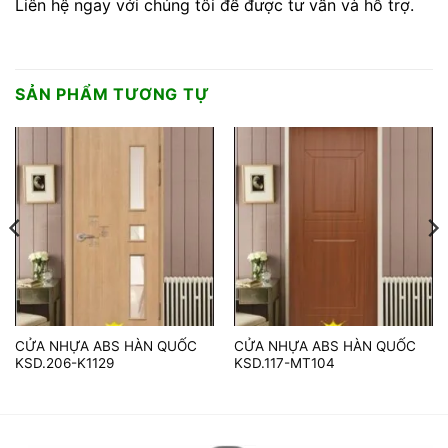
Liên hệ ngay với chúng tôi để được tư vấn và hỗ trợ.
SẢN PHẨM TƯƠNG TỰ
CỬA NHỰA ABS HÀN QUỐC
CỬA NHỰA ABS HÀN QUỐC
KSD.206-K1129
KSD.117-MT104