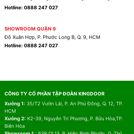
Hotline: 0888 247 027
SHOWROOM QUẬN 9
Đỗ Xuân Hợp, P. Phước Long B, Q. 9, HCM
Hotline: 0888 247 027
CÔNG TY CỔ PHẦN TẬP ĐOÀN KINGDOOR
Xưởng 1:
35/T2 Vườn Lài, P. An Phú Đông, Q. 12, TP.
HCM
Xưởng 2:
K2-39, Nguyễn Tri Phương, P. Bửu Hòa,TP.
Biên Hòa
Showroom 1
: 639 QL13, P. Hiệp Bình Phước, Q. Thủ