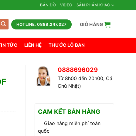
BẢN ĐỒ
VIDEO
SẢN PHẨM KHÁC
GIỎ HÀNG
HOTLINE: 0888.247.027
TIN TỨC
LIÊN HỆ
THƯỚC LỖ BAN
0888696029
Từ 8h00 đến 20h00, Cả
DF
Chủ Nhật)
CAM KẾT BÁN HÀNG
Giao hàng miễn phí toàn
quốc