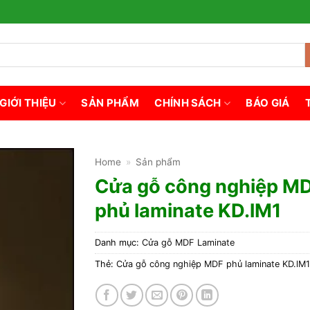
GIỚI THIỆU
SẢN PHẨM
CHÍNH SÁCH
BÁO GIÁ
Home
»
Sản phẩm
Cửa gỗ công nghiệp M
phủ laminate KD.lM1
Danh mục:
Cửa gỗ MDF Laminate
Thẻ:
Cửa gỗ công nghiệp MDF phủ laminate KD.lM1