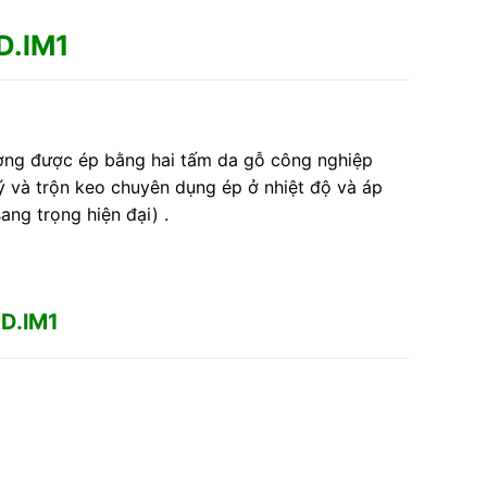
D.lM1
ương được ép bằng hai tấm da
gỗ công nghiệp
lý và trộn keo chuyên dụng ép ở nhiệt độ và áp
ng trọng hiện đại) .
D.lM1