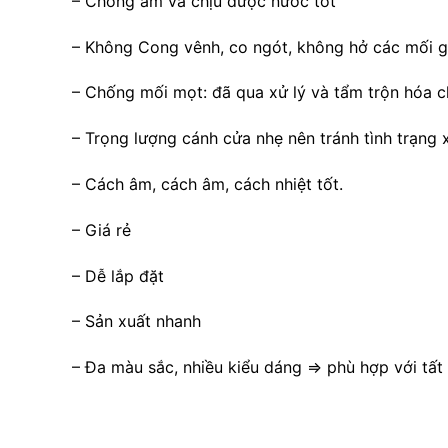
– Chống ẩm và chịu được nước tốt
– Không Cong vênh, co ngót, không hở các mối ghé
– Chống mối mọt: đã qua xử lý và tẩm trộn hóa c
– Trọng lượng cánh cửa nhẹ nên tránh tình trạng x
– Cách âm, cách âm, cách nhiệt tốt.
– Giá rẻ
– Dễ lắp đặt
– Sản xuất nhanh
– Đa màu sắc, nhiều kiểu dáng => phù hợp với tất 