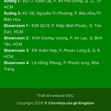
Xưởng 1:
35/T2 Vườn Lài, P. An Phú Đông, Q. 12, TP.
HCM
Xưởng 2:
K2-39, Nguyễn Tri Phương, P. Bửu Hòa,TP.
Biên Hòa
Showroom 1
: 639 QL13, P. Hiệp Bình Phước, Q. Thủ
Đức, HCM
Showroom 2
: Kinh Dương Vương, P. An Lạc, Q. Bình
Tân, HCM
Showroom 3
: Đỗ Xuân Hợp, P. Phước Long B, Q. 9,
HCM
Showroom 4
: Lê Hồng Phong, P. Phước long, Nha
Trang
Thiết kế website DSIC
Copyright 2026 ©
Cửa nhựa cửa gỗ Kingdoor