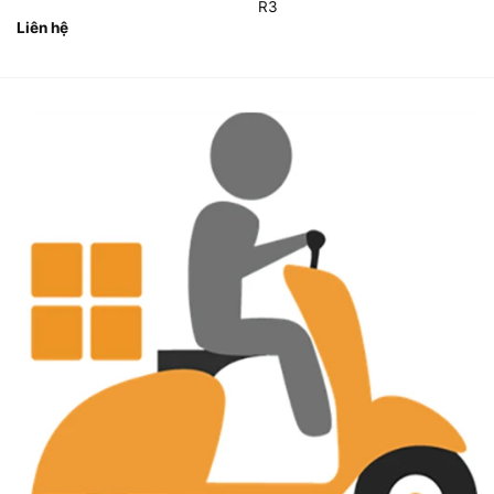
R3
Liên hệ