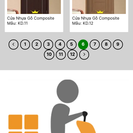
Cửa Nhựa Gỗ Composite
Cửa Nhựa Gỗ Composite
Mẫu: KD.11
Mẫu: KD.12
1
2
3
4
5
6
7
8
9
10
11
12